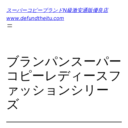
内
スーパーコピーブランドN級激安通販優良店
容
www.defundtheitu.com
を
ス
キ
ッ
プ
ブランパンスーパー
コピーレディースフ
ァッションシリー
ズ