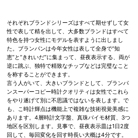
それぞれブランドシリーズはすべて期せずして女
性で表して精を出して、大多数ブランドはすべて
特色を持つ女性にモデルを表すように出しまし
た。ブランパンは今年女性は表して全身で“知
恵”と“きれいだ”に集まって、昼夜表示する、両が
逆に跳ぶ、独特で精致なチップなどは完璧なこと
を称することができます。
言う人がいて、大きいブランドとして、ブランパ
ンスーパーコピー時計クオリティは女性でこれら
をやり遂げて別に不思議ではないを表します。で
も、こ時計輝点は機能上で複雑な技術視覚美感に
あります。4層時計文字盤、真珠バイモ材質、3つ
地区を区別します。見事で、昼夜表示皿は1日2度
回して、毎回変化を回す時長い大概は4分です。