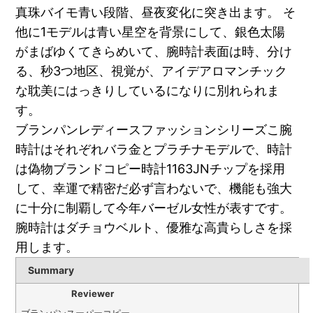
真珠バイモ青い段階、昼夜変化に突き出ます。 そ
他に1モデルは青い星空を背景にして、銀色太陽
がまばゆくてきらめいて、腕時計表面は時、分け
る、秒3つ地区、視覚が、アイデアロマンチック
な耽美にはっきりしているになりに別れられま
す。
ブランパンレディースファッションシリーズこ腕
時計はそれぞれバラ金とプラチナモデルで、時計
は偽物ブランドコピー時計1163JNチップを採用
して、幸運で精密だ必ず言わないで、機能も強大
に十分に制覇して今年バーゼル女性が表すです。
腕時計はダチョウベルト、優雅な高貴らしさを採
用します。
Summary
Reviewer
ブランパンスーパーコピー