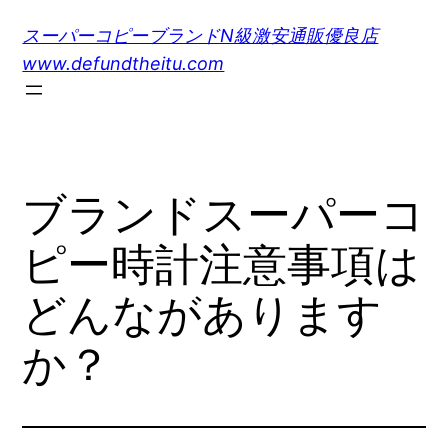
内
スーパーコピーブランドN級激安通販優良店
容
www.defundtheitu.com
を
ス
キ
ッ
プ
ブランドスーパーコ
ピー時計注意事項は
どんながあります
か？