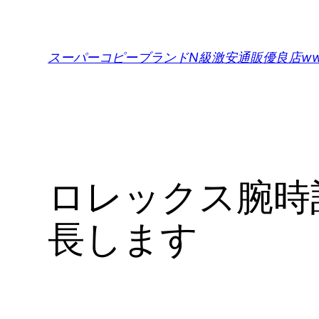
内
容
を
スーパーコピーブランドN級激安通販優良店www.def
ス
キ
ッ
プ
ロレックス腕時
長します