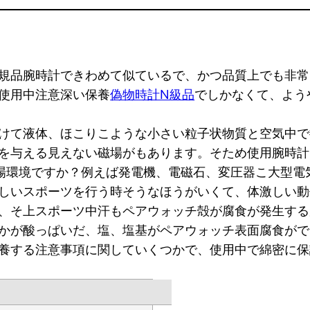
規品腕時計できわめて似ているで、かつ品質上でも非常
使用中注意深い保養
偽物時計N級品
でしかなくて、よう
けて液体、ほこりこような小さい粒子状物質と空気中で
を与える見えない磁場がもあります。そため使用腕時計
磁場環境ですか？例えば発電機、電磁石、変圧器こ大型電
しいスポーツを行う時そうなほうがいくて、体激しい動
、そ上スポーツ中汗もペアウォッチ殻が腐食が発生する
かが酸っぱいだ、塩、塩基がペアウォッチ表面腐食がで
養する注意事項に関していくつかで、使用中で綿密に保