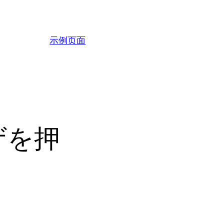
示例页面
ザを押