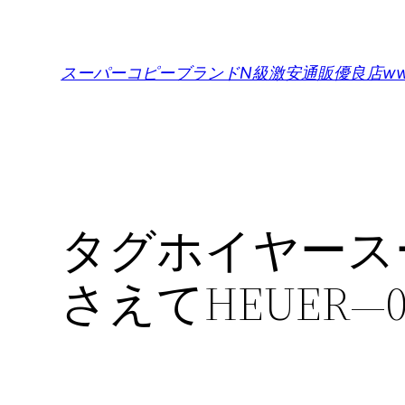
内
容
を
スーパーコピーブランドN級激安通販優良店www.def
ス
キ
ッ
プ
タグホイヤース
さえてHEUER―