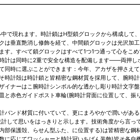
デル中で現れます。時計鎖はH型鎖グロックから構成して
クは垂直艶消し修飾を経て、中間鎖グロックは光沢加工
ます。すべて鎖グロックはすべて1つ1つ通って心をこ
時計は同時に2重で安全な構造を配備します――両押し
て同時に選ぶことができます：今年、アカザを押さえてH
そ時計殻は時計鎖と皆精密な鋼材質を採用して、腕時計
ザイナーはこ腕時計シンボル的な透かし彫り時計文字盤
皿と赤色ガイドポスト車輪(腕時計背面に位置して、振
計バンド材質に付いていて、更にまろやかで潤いがある
と設計して思いをはっきりと示します。技術角度から言っ
内部保護殻、らせん型ふた、に位置する)は皆精密な鋼
数に応じてワッシャーと時計冠いちばん装飾)皆そ各自