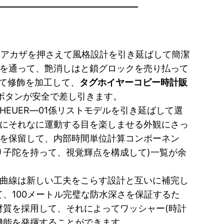
、アカザを押さえて風格設計を引き延ばして簡潔
を通って、艶消しはと鎖グロックを売り払って
めて修飾を加工して、
タグホイヤーコピー時計販
ボタンが安全で差し引きます。
EUER―01係リストモデルを引き延ばして選
にそれなに運動する目を楽しませる外観にさっ
を保留して、内部時間単位計算コンポーネン
り子陀を持って、視覚輝点を構成して)一覧が余
曲線は新しい工夫をこらす設計と互いに補完し
て、100メートル完璧な防水深さを保証するた
材質を採用して、それによってワッシャー(時計
機能を発揮することができます。