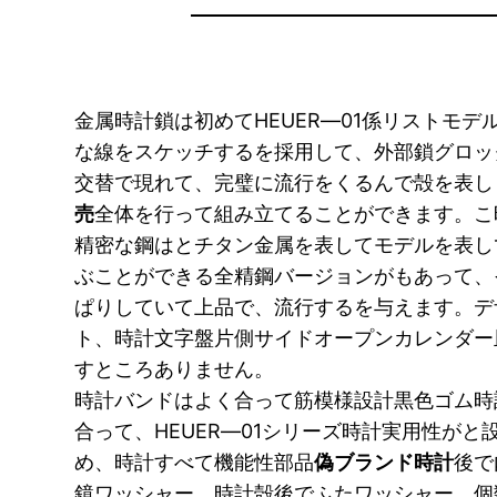
金属時計鎖は初めてHEUER―01係リストモ
な線をスケッチするを採用して、外部鎖グロッ
交替で現れて、完璧に流行をくるんで殻を表し
売
全体を行って組み立てることができます。こ
精密な鋼はとチタン金属を表してモデルを表し
ぶことができる全精鋼バージョンがもあって、
ぱりしていて上品で、流行するを与えます。デ
ト、時計文字盤片側サイドオープンカレンダー
すところありません。
時計バンドはよく合って筋模様設計黒色ゴム時
合って、HEUER―01シリーズ時計実用性が
め、時計すべて機能性部品
偽ブランド時計
後で
鏡ワッシャー、時計殻後でふたワッシャー、個