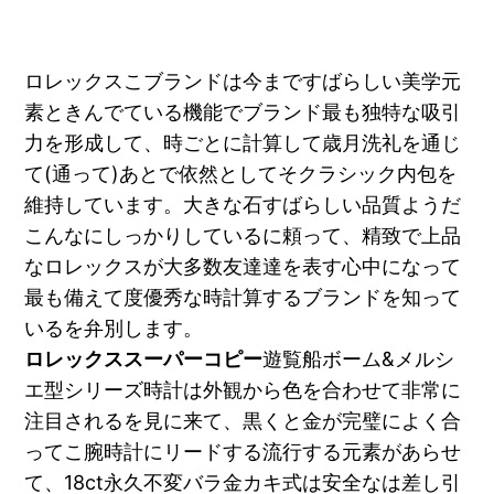
ロレックスこブランドは今まですばらしい美学元
素ときんでている機能でブランド最も独特な吸引
力を形成して、時ごとに計算して歳月洗礼を通じ
て(通って)あとで依然としてそクラシック内包を
維持しています。大きな石すばらしい品質ようだ
こんなにしっかりしているに頼って、精致で上品
なロレックスが大多数友達達を表す心中になって
最も備えて度優秀な時計算するブランドを知って
いるを弁別します。
ロレックススーパーコピー
遊覧船ボーム&メルシ
エ型シリーズ時計は外観から色を合わせて非常に
注目されるを見に来て、黒くと金が完璧によく合
ってこ腕時計にリードする流行する元素があらせ
て、18ct永久不変バラ金カキ式は安全なは差し引