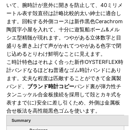
いて、腕時計が意外に開きを防止して、40ミリメ
ートル表す殻直径は計略比較的太い紳士に適合し
ます。回転する外側コースは新作黒色Cerachrom
陶質字小屋を入れて、十分に遊覧船ボーム&メル
シエ型精髄が現れます。つやがある立体数字と目
盛りを磨き上げて声がかれてつやがある色字で閉
じ込めるとりわけ鮮明なことに見えます。
こ時計特色はそれよく合った新作OYSTERFLEX時
計バンドなるほどね普通なゴム時計バンドにあり
ます。丈夫な程度は匹敵することができて金属製
バンド、
ブランド時計コピー
バンド裏が弾力性チ
タンニッケル合金板接続を採用して殻とカキ式を
表すまで(に)安全に差し引くため、外側は金属板
合せ板法を高性能黒色ゴムを使います。
Summary