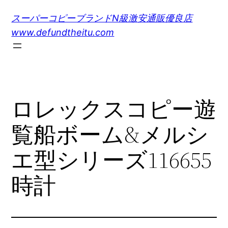
内
スーパーコピーブランドN級激安通販優良店
容
www.defundtheitu.com
を
ス
キ
ッ
プ
ロレックスコピー遊
覧船ボーム&メルシ
エ型シリーズ116655
時計