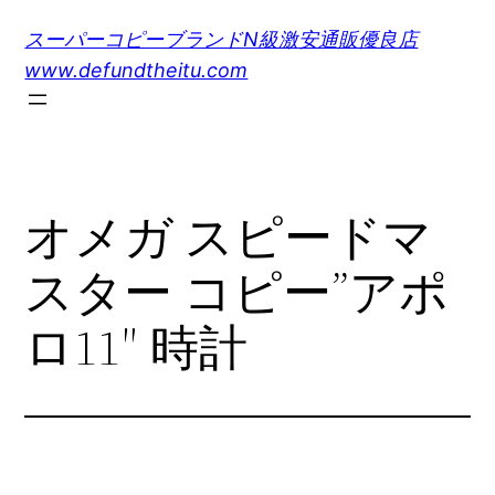
内
スーパーコピーブランドN級激安通販優良店
容
www.defundtheitu.com
を
ス
キ
ッ
プ
オメガ スピードマ
スター コピー”アポ
ロ11″ 時計