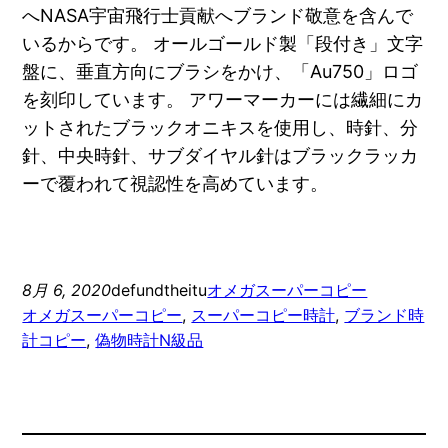
へNASA宇宙飛行士貢献へブランド敬意を含んで
いるからです。 オールゴールド製「段付き」文字
盤に、垂直方向にブラシをかけ、「Au750」ロゴ
を刻印しています。 アワーマーカーには繊細にカ
ットされたブラックオニキスを使用し、時針、分
針、中央時針、サブダイヤル針はブラックラッカ
ーで覆われて視認性を高めています。
8月 6, 2020
defundtheitu
オメガスーパーコピー
オメガスーパーコピー
, 
スーパーコピー時計
, 
ブランド時
計コピー
, 
偽物時計N級品