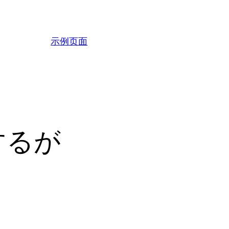
示例页面
するが