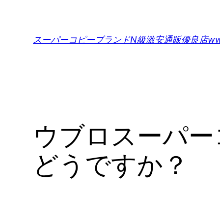
内
容
を
スーパーコピーブランドN級激安通販優良店www.def
ス
キ
ッ
プ
ウブロスーパー
どうですか？