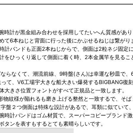
部塊腕時計が黒金組み合わせを採用してたいへん質感があ
めて6本ねじと背面に行った後にかぶせるねじは繋がり
時計バンドも正面2本ねじからで、側面は2粒ネジ固定
計をひっくり返して側面に着く時、2本金属竿を見るこ
ならなくて、潮流前線、9時盤(さん)は幸運な秒皿で、
送って、V6工場宇大きな船大きい爆発するBIGBANG
体大きさ位置フォントがすべて正規品と一致します。
角形物紋様が陥れるも磨き上げる整然と一致するで、そ
文字盤２つ側面は特殊な設計があるで、耳類に似ていて
腕時計バンドはゴム材質で、スーパーコピーブランド激
ボタンを表すもするとても素晴らしいです。