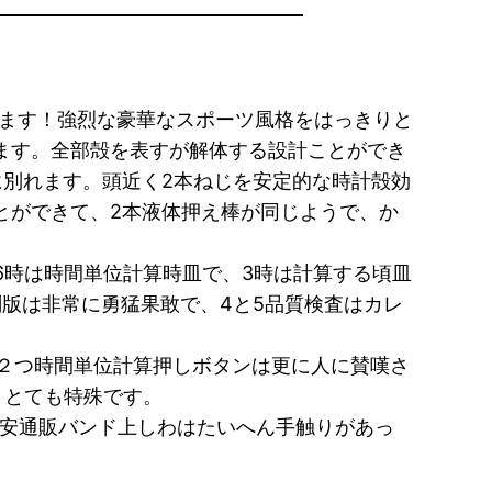
ります！強烈な豪華なスポーツ風格をはっきりと
ます。全部殻を表すが解体する設計ことができ
に別れます。頭近く2本ねじを安定的な時計殻効
とができて、2本液体押え棒が同じようで、か
6時は時間単位計算時皿で、3時は計算する頃皿
復刻版は非常に勇猛果敢で、4と5品質検査はカレ
ば２つ時間単位計算押しボタンは更に人に賛嘆さ
、とても特殊です。
安通販バンド上しわはたいへん手触りがあっ