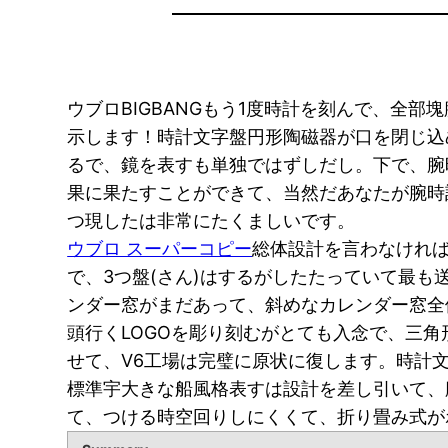
ウブロBIGBANGもう1度時計を刻んで、全
示します！時計文字盤円形陶磁器が口を閉じ込
るで、鏡を表すも単独ではずしだし。下で、腕
果に果たすことができて、当然だあなたが腕時
つ現したは非常にたくましいです。
ウブロ スーパーコピー
総体設計を言わなければ
で、3つ盤(さん)はするがしたたっていて最も
ンダー窓がまだあって、斜めなカレンダー窓全
頭行くLOGOを彫り刻むがとても入念で、三
せて、V6工場は完璧に原状に復します。時計
標準宇大きな船風格表すは設計を差し引いて、
て、つける時空回りしにくくて、折り畳み式が