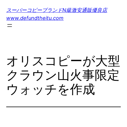
内
スーパーコピーブランドN級激安通販優良店
容
www.defundtheitu.com
を
ス
キ
ッ
プ
オリスコピーが大型
クラウン山火事限定
ウォッチを作成