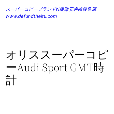
内
スーパーコピーブランドN級激安通販優良店
容
www.defundtheitu.com
を
ス
キ
ッ
プ
オリススーパーコピ
ーAudi Sport GMT時
計