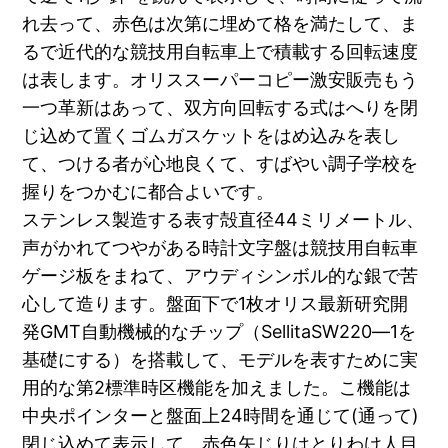
れ去って、赤色は次第に埋めて格を満たして、ま
るで近代的な競技用自転車上で積載する回転速度
は表します。オリススーパーコピー激安販売もう
一つ革新はあって、双方向回転する式はへりを閉
じ込めて置くゴムガスケットをはめ込みを表し
て、つける者が心地良くて、すばやい調子学校を
握りをつかむに都合よいです。
ステンレス製造する表す殻直径44ミリメートル、
声がかれてつやがある時計文字盤は競技用自転車
ゲージ板をまねて、アウディシンボル的な銀で苦
心して造ります。盤面下で1枚オリス最新研究開
発GMT自動機械的なチップ（SellitaSW220―1を
基礎にする）を搭載して、モデルを表すために実
用的な第2標準時区機能を加えました。こ機能は
中央ポインターと盤面上24時間を通じて(通って)
閉じ込めて表示して、赤色矢じりはとりわけ人目