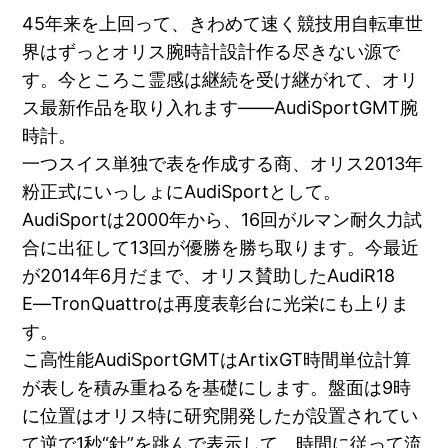
45年来を上回って、きわめて速く競技用自転車世
界はずっとオリス腕時計設計作る尽きない源で
す。今ところこ霊感は継続を受け継がれて、オリ
ス最新作品を取り入れます――AudiSportGMT腕
時計。
一つスイス単独で表を作成する商、オリス2013年
粉正式にいっしょにAudiSportとして。
AudiSportは2000年から、16回がルマン耐久力試
合に出征して13回が優勝を勝ち取ります。今最近
が2014年6月だまで、オリス賛助したAudiR18
E―TronQuattroは再度表彰台に光栄にも上りま
す。
こ高性能AudiSportGMTはArtixGT時間単位計算
が表しを積み重ねるを基礎にします。盤面は9時
に位置はオリス特に研究開発したが設置されてい
て逆で1秒“針”を跳んで表示して、時間に従って流