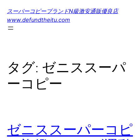
内
スーパーコピーブランドN級激安通販優良店
容
www.defundtheitu.com
を
ス
キ
ッ
プ
タグ:
ゼニススーパ
ーコピー
ゼニススーパーコピ