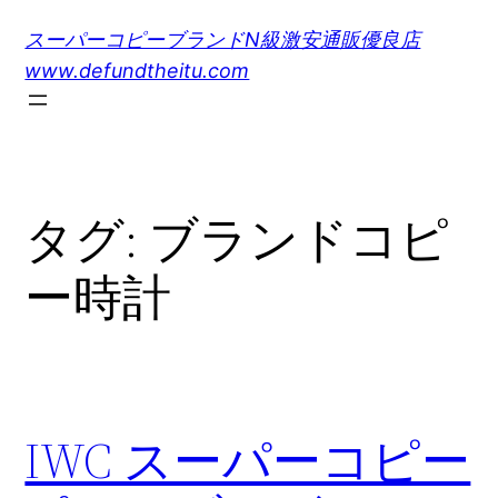
内
スーパーコピーブランドN級激安通販優良店
容
www.defundtheitu.com
を
ス
キ
ッ
プ
タグ:
ブランドコピ
ー時計
IWC スーパーコピー